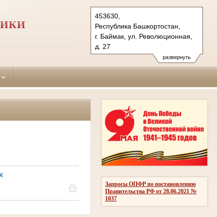
453630,
ЛИКИ
Республика Башкортостан,
г. Баймак, ул. Революционная,
д. 27
Тел.: (34751) 3-19-70, 3-12-33
развернуть
baimaksky.bkr@sudrf.ru
схема проезда
показать на карте
х
Запросы ОПФР по постановлению
Правительства РФ от 28.06.2021 №
1037