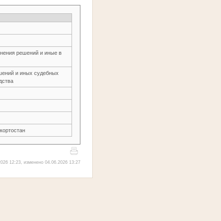
нения решений и иные в
шений и иных судебных
дства
кортостан
026 12:23, изменено 04.06.2026 13:27