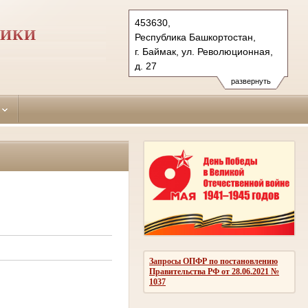
453630,
ЛИКИ
Республика Башкортостан,
г. Баймак, ул. Революционная,
д. 27
Тел.: (34751) 3-19-70, 3-12-33
развернуть
baimaksky.bkr@sudrf.ru
схема проезда
показать на карте
Запросы ОПФР по постановлению
Правительства РФ от 28.06.2021 №
1037