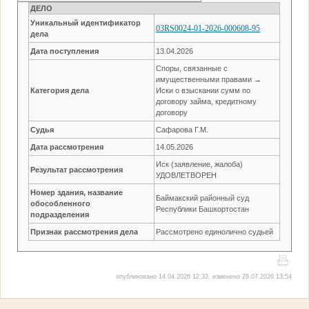
ДЕЛО
Уникальный идентификатор
03RS0024-01-2026-000608-95
дела
Дата поступления
13.04.2026
Споры, связанные с
имущественными правами →
Категория дела
Иски о взыскании сумм по
договору займа, кредитному
договору
Судья
Сафарова Г.М.
Дата рассмотрения
14.05.2026
Иск (заявление, жалоба)
Результат рассмотрения
УДОВЛЕТВОРЕН
Номер здания, название
Баймакский районный суд
обособленного
Республики Башкортостан
подразделения
Признак рассмотрения дела
Рассмотрено единолично судьей
опубликовано 14.04.2026 12:33, изменено 28.07.2026 13:54